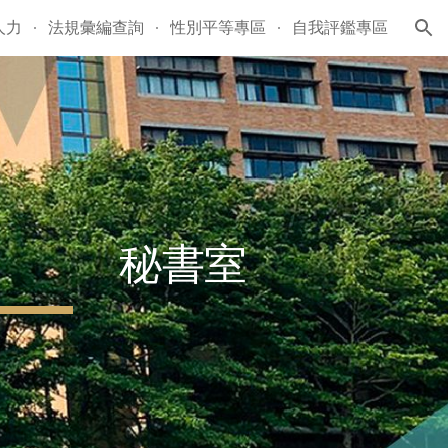
人力
法規彙編查詢
性別平等專區
自我評鑑專區
ion
秘書室